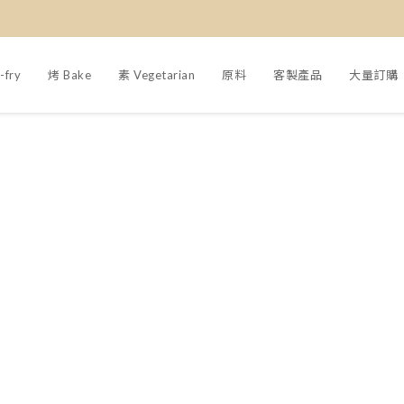
-fry
烤 Bake
素 Vegetarian
原料
客製產品
大量訂購