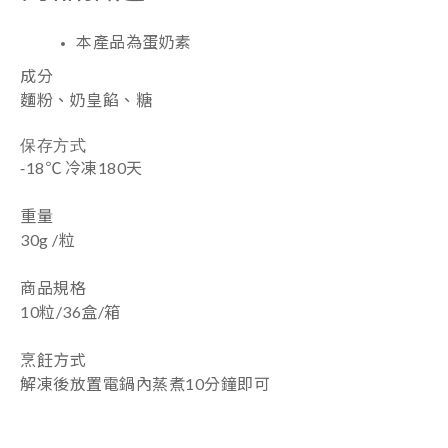
本產品為蛋奶素
成分
麵粉、奶皇餡、糖
保存方式
-
18
℃ 冷凍180天
重量
30g /粒
商品規格
10粒/36盒/箱
烹飪方式
解凍後放置電鍋內蒸煮10分鐘即可