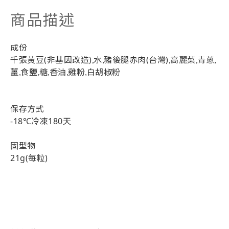
商品描述
成份
千張黃豆(非基因改造),水,豬後腿赤肉(台灣),高麗菜,青蔥,
薑,食鹽,糖,香油,雞粉,白胡椒粉
保存方式
-18℃冷凍180天
固型物
21g(每粒)