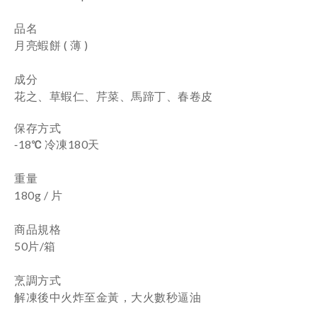
品名
月亮蝦餅 ( 薄 )
成分
花之、草蝦仁、芹菜、馬蹄丁、春卷皮
保存方式
-
18
℃ 冷凍180天
重量
180g / 片
商品規格
50片/箱
烹調方式
解凍後中火炸至金黃，大火數秒逼油